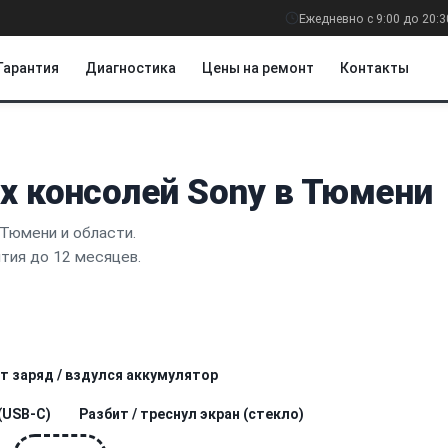
Ежедневно с 9:00 до 20:3
Гарантия
Диагностика
Цены на ремонт
Контакты
х консолей Sony в Тюмени
 Тюмени и области.
нтия до 12 месяцев.
т заряд / вздулся аккумулятор
(USB-C)
Разбит / треснул экран (стекло)