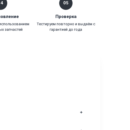
04
05
новление
Проверка
 использованием
Тестируем повторно и выдаём с
ых запчастей
гарантией до года
ителе устройства и не затрагиваются