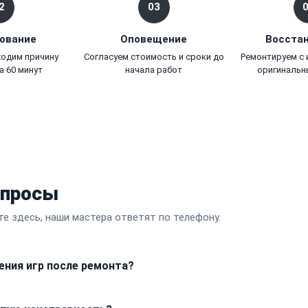
2
03
ование
Оповещение
Восста
ходим причину
Согласуем стоимость и сроки до
Ремонтируем с
а 60 минут
начала работ
оригинальн
опросы
те здесь, наши мастера ответят по телефону.
ения игр после ремонта?
, сейвы и настройки аккаунта, остаются на внутреннем накоп