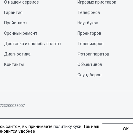
О нашем сервисе
Игровых приставок
Гарантия
Телефонов
Прайс-лист
Ноутбуков
Срочный ремонт
Проекторов
Доставка и способы оплаты
Телевизоров
Диагностика
Фотоаппаратов
Контакты
Объективов
Саундбаров
Моноблоков
Планшетов
2723200028007
Проигрывателей винила
Домашних кинотеатров
не является публичной офертой, определяемой положениями статьи 437 Граж
сь сайтом, вы принимаете
политику куки
. Так наш
Аудиосистем
 Sony, но не являемся их официальным представителем. Предоставляем профе
ОК
ановится удобнее