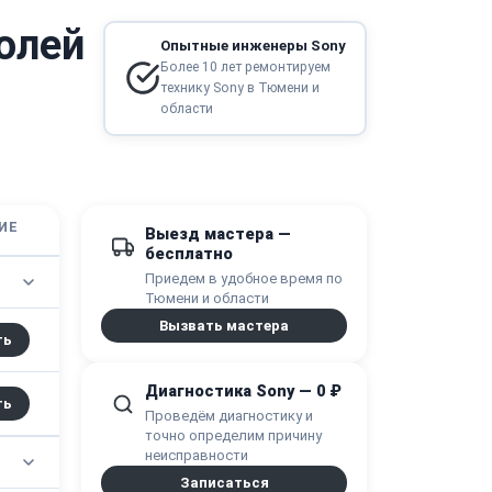
олей
Опытные инженеры Sony
Более 10 лет ремонтируем
технику Sony в Тюмени и
области
ИЕ
Выезд мастера —
бесплатно
Приедем в удобное время по
Тюмени и области
Вызвать мастера
ть
Диагностика Sony — 0 ₽
ть
Проведём диагностику и
точно определим причину
неисправности
Записаться