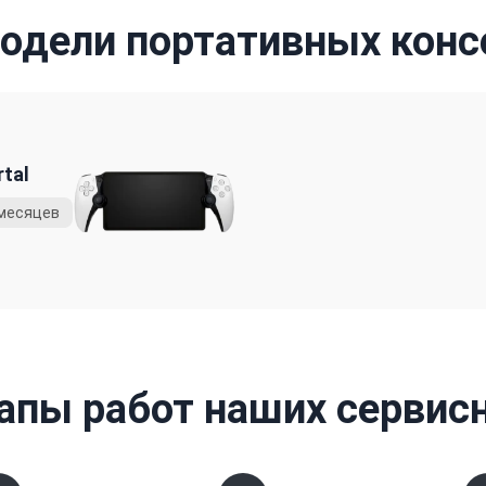
дели портативных конс
tal
апы работ наших сервис