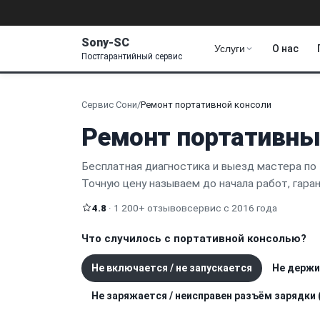
Sony-SC
Услуги
О нас
Постгарантийный сервис
Сервис Сони
/
Ремонт портативной консоли
Ремонт портативны
Бесплатная диагностика и выезд мастера по
Точную цену называем до начала работ, гара
4.8
· 1 200+ отзывов
сервис с 2016 года
Что случилось с портативной консолью?
Не включается / не запускается
Не держи
Не заряжается / неисправен разъём зарядки 